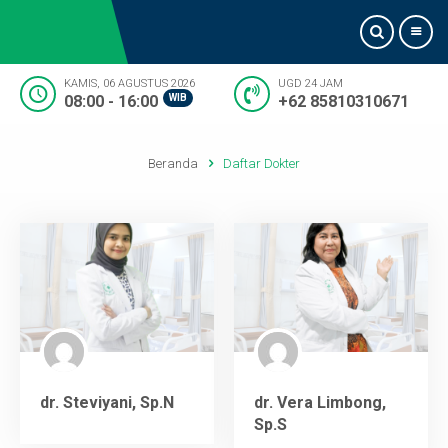
KAMIS, 06 AGUSTUS 2026
UGD 24 JAM
08:00 - 16:00
WIB
+62 85810310671
Beranda
Beranda
Daftar Dokter
Tentang Kami
Informasi Dokter
Pelayanan
Artikel
Kontak Kami
dr. Steviyani, Sp.N
dr. Vera Limbong,
Sp.S