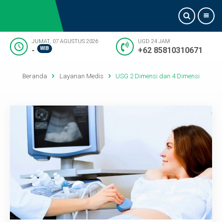
JUMAT, 07 AGUSTUS 2026
UGD 24 JAM
-
WIB
+62 85810310671
Beranda
Beranda
Layanan Medis
USG 2 Dimensi dan 4 Dimensi
Tentang Kami
Informasi Dokter
Pelayanan
Artikel
Kontak Kami