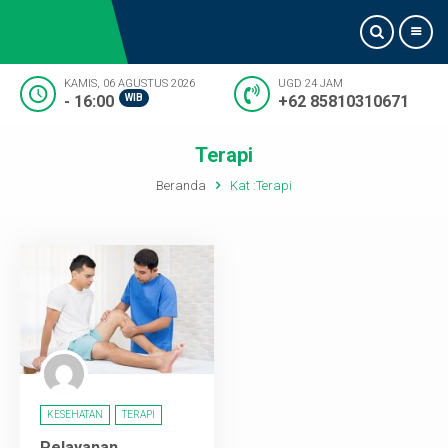
KAMIS, 06 AGUSTUS 2026
UGD 24 JAM
- 16:00
WIB
+62 85810310671
Beranda
Terapi
Tentang Kami
Beranda
Kat :
Terapi
Informasi Dokter
Pelayanan
Artikel
Kontak Kami
KESEHATAN
TERAPI
Pelayanan