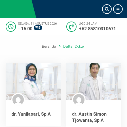
SELASA, 11 AGUSTUS 2026
UGD 24 JAM
- 16:00
WIB
+62 85810310671
Beranda
Beranda
Daftar Dokter
Tentang Kami
Informasi Dokter
Pelayanan
Artikel
Kontak Kami
dr. Yunilasari, Sp.A
dr. Austin Simon
Tjowanta, Sp.A