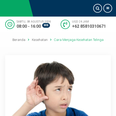
SABTU, 08 AGUSTUS 2026
UGD 24 JAM
08:00 - 16:00
WIB
+62 85810310671
Beranda
Beranda
Kesehatan
Cara Menjaga Kesehatan Telinga
Tentang Kami
Informasi Dokter
Pelayanan
Artikel
Kontak Kami