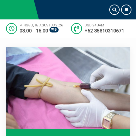
MINGGU, 09 AGUSTUS 2026
UGD 24 JAM
08:00 - 16:00
WIB
+62 85810310671
Beranda
Tentang Kami
Informasi Dokter
Pelayanan
Artikel
Kontak Kami