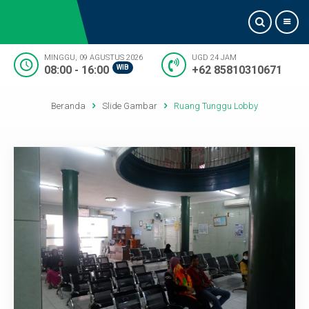
MINGGU, 09 AGUSTUS 2026
UGD 24 JAM
08:00 - 16:00
WIB
+62 85810310671
Beranda
Beranda
Slide Gambar
Ruang Tunggu Lobby
Tentang Kami
Informasi Dokter
Pelayanan
Artikel
Kontak Kami