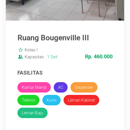
Ruang Bougenville III
Kelas I
Rp. 460.000
Kapasitas :
1 Set
FASILITAS
Kamar Mandi
AC
Dispenser
Televisi
Kursi
Lemari Kabinet
Lemari Baju