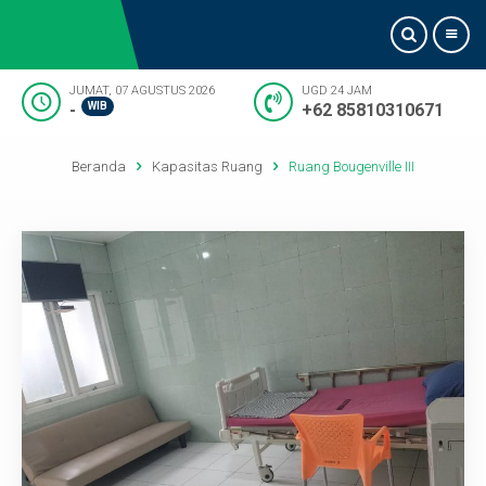
JUMAT, 07 AGUSTUS 2026
UGD 24 JAM
-
WIB
+62 85810310671
Beranda
Beranda
Kapasitas Ruang
Ruang Bougenville III
Tentang Kami
Informasi Dokter
Pelayanan
Artikel
Kontak Kami